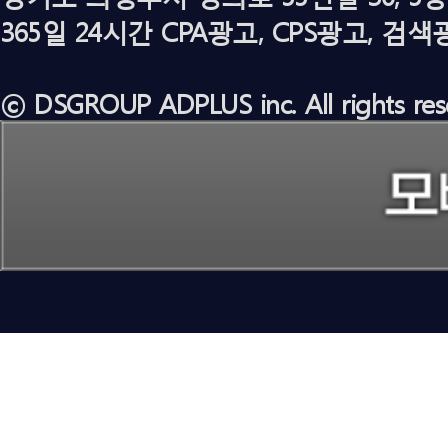
365일 24시간 CPA광고, CPS광고, 
ⓒ DSGROUP ADPLUS inc. All rights res